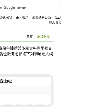
證書考試
求才資訊
學習時數查詢
Q&A
加入會員
首頁
出版刊物
這幾年陸續與多家資料庫平臺合
報告也歡迎您點選下列網址進入網
窗連結)