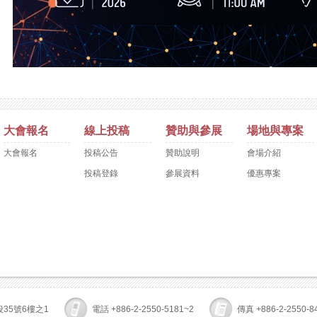
大會報名
線上投稿
贊助與參展
場地與專案
大會報名
投稿公告
贊助說明
會場介紹
投稿登錄
參展資料
優惠專案
段35號6樓之1
電話 +886-2-2550-5181~2
傳真 +886-2-2550-8