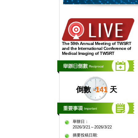
The 59th Annual Meeting of TWSRT
and the International Conference of
Medical Imaging of TWSRT
倒數
-141
天
舉辦日：
2026/3/21～2026/3/22
摘要投稿日期: