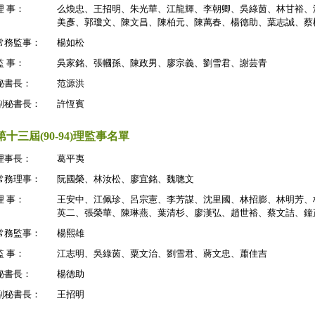
理 事：
么煥忠、王招明、朱光華、江龍輝、李朝卿、吳綠茵、林甘裕、
美彥、郭瓊文、陳文昌、陳柏元、陳萬春、楊德助、葉志誠、蔡
常務監事：
楊如松
監 事：
吳家銘、張幗孫、陳政男、廖宗義、劉雪君、謝芸青
秘書長：
范源洪
副秘書長：
許恆賓
第十三屆(90-94)
理監事名單
理事長：
葛平夷
常務理事：
阮國榮、林汝松、廖宜銘、魏聰文
理 事：
王安中、江佩珍、呂宗憲、李芳謀、沈里國、林招膨、林明芳、
英二、張榮華、陳琳燕、葉清杉、廖漢弘、趙世裕、蔡文詰、鐘
常務監事：
楊熙雄
監 事：
江志明、吳綠茵、粟文治、劉雪君、蔣文忠、蕭佳吉
秘書長：
楊德助
副秘書長：
王招明