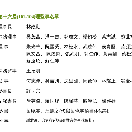
第十六屆(101-104)理監事名單
理事長
林政勳
常務理事
吳茂昌、洪一吉、郭瓊文、楊如松、葉志誠、趙世
理 事
朱光華、阮國榮、林松水、武曉萍、侯貴圓、范源
陳文昌、 陳鏗鏘、張武明、郭仁錚、黃美蘭、蔡
蘇逸欣、蘇仁沛
常務監事
王招明
監 事
何志偉、吳吉興、沈里國、周啟仲、林耀正、翁慶
秘書長
許世宗
副秘書長
詹英傑、羅世煌、陳瑞芬、廖漢弘、楊熙雄
秘 書
葉曉雯、汪麗文(代職葉曉雯秘書休假期)
謝君逸、邱宜萍(代職謝君逸幹事休假期)
幹 事