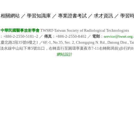
相關網站
／
學習知識庫
／
專業證書考試
／
求才資訊
／
學習
中華民國醫事放射學會
TWSRT-Taiwan Society of Radiological Technologists
：+886-2-2550-5181~2 ／
傳真
：+886-2-2550-8402 ／
電郵
：
service@twsrt.org
號6樓之1 ／6F.-1, No.35, Sec. 2, Chongqing N. Rd., Datong Dist., Taipei 
淡水線中山站下車5號出口，右轉直行至圓環寧夏夜市7-11右轉郵局前)步行約8
網站設計