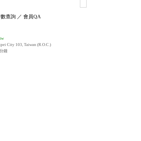
時數查詢
／
會員QA
.tw
City 103, Taiwan (R.O.C.)
分鐘