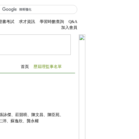
證書考試
求才資訊
學習時數查詢
Q&A
加入會員
首頁
歷屆理監事名單
張詠傑、莊競喨、陳文昌、陳臣苑、
仁沛、蘇逸欣、龔永權