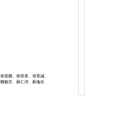
、侯貴圓、徐世美、張育誠、
、魏毓芬、蘇仁沛、蘇逸欣