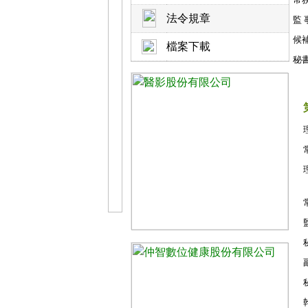
法令規章
監 
候
檔案下載
秘