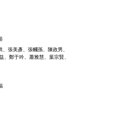
裕
洪、張美彥、張幗孫、陳政男、
松益、鄭于吟、蕭雅慧、葉宗賢、
福