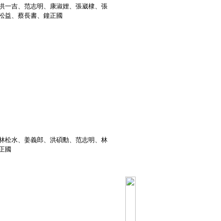
洪一吉、范志明、康淑娌、張崴棣、張
松益、蔡長書、鐘正國
林松水、姜義郎、洪碩勳、范志明、林
正國