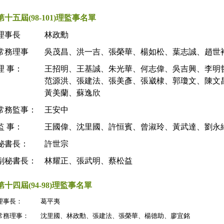
第十五屆(98-101)理監事名單
理事長
林政勳
常務理事
吳茂昌、洪一吉、張榮華、楊如松、葉志誠、趙世
理 事：
王招明、王基誠、朱光華、何志偉、吳吉興、李明
范源洪、張建法、張美彥、張崴棣、郭瓊文、陳文
黃美蘭、蘇逸欣
常務監事：
王安中
監 事：
王國偉、沈里國、許恒賓、曾淑玲、黃武達、劉永
秘書長：
許世宗
副秘書長：
林耀正、張武明、蔡松益
第十四屆(94-98)
理監事名單
理事長：
葛平夷
常務理事：
沈里國、林政勳、張建法、張榮華、楊德助、廖宜銘