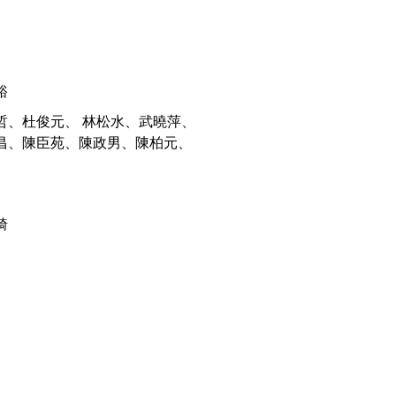
裕
哲、杜俊元、 林松水、武曉萍、
昌、陳臣苑、陳政男、陳柏元、
綺