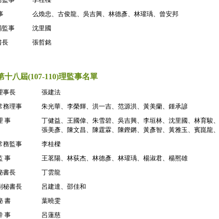
事
么煥忠、古俊龍、吳吉興、林德彥、林瓘瑀、曾安邦
補監事
沈里國
書長
張哲銘
第十八屆(107-110)理監事名單
理事長
張建法
常務理事
朱光華、李榮輝、洪一吉、范源洪、黃美蘭、鍾承諺
理 事
丁健益、王國偉、朱雪碧、吳吉興、李垣林、沈里國、林育駿
張美彥、陳文昌、陳霆霖、陳鏗鏘、黃彥智、黃雅玉、賓崑龍
常務監事
李桂樑
監 事
王茗陽、林荻杰、林德彥、林瓘瑀、楊淑君、楊熈雄
秘書長
丁雲龍
副
秘書長
呂建達、邵佳和
秘 書
葉曉雯
幹 事
呂蓮慈