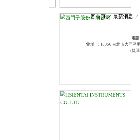
回首頁
／
最新消息
／
電話
會址
：10356 台北市大同區重慶北路2段35
（捷運