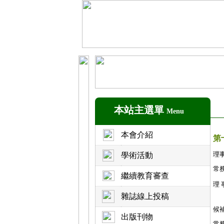
本站主選單
Menu
本會介紹
第
理
學術活動
常
繼續教育審查
理 
雜誌線上投稿
候
出版刊物
常