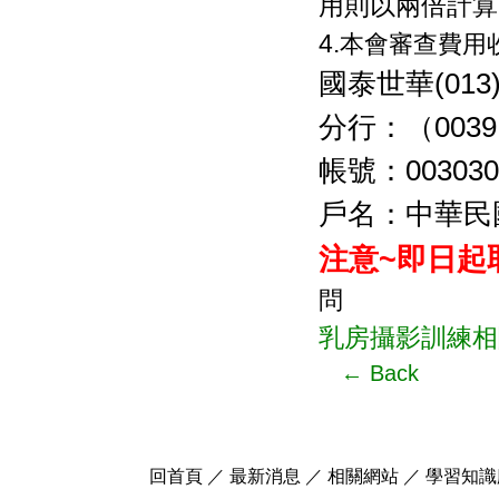
用則以兩倍計算
4.
本會審查費用
國泰世華
(013
分行：（003
帳號：
003030
戶名：中華民
注意~即日起
問
乳房攝影訓練相
← Back
回首頁
／
最新消息
／
相關網站
／
學習知識