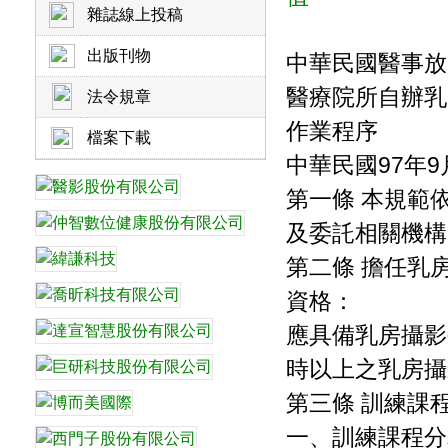
雜誌線上投稿
出版刊物
中華民國醫事放
醫療院所自辦乳
法令規章
作業程序
檔案下載
中華民國97年9
第一條 本規範
及委託相關機構
第二條 擔任乳
資格：
應具備乳房攝影
時以上之乳房攝
第三條 訓練課
一、訓練課程分