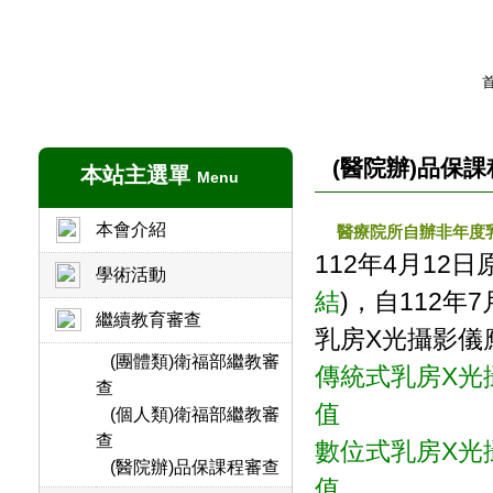
(醫院辦)品保
本站主選單
Menu
本會介紹
醫療院所自辦非年度
112年4月1
學術活動
結
)，自112年
繼續教育審查
乳房X光攝影儀
(團體類)衛福部繼教審
傳統式乳房X光
查
值
(個人類)衛福部繼教審
查
數位式乳房X光
(醫院辦)品保課程審查
值