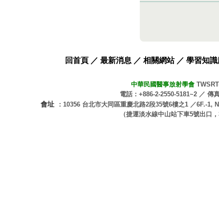
回首頁
／
最新消息
／
相關網站
／
學習知識
中華民國醫事放射學會
TWSRT-T
電話
：+886-2-2550-5181~2 ／
傳
會址
：10356 台北市大同區重慶北路2段35號6樓之1 ／6F.-1, No.35, Sec.
（捷運淡水線中山站下車5號出口，右