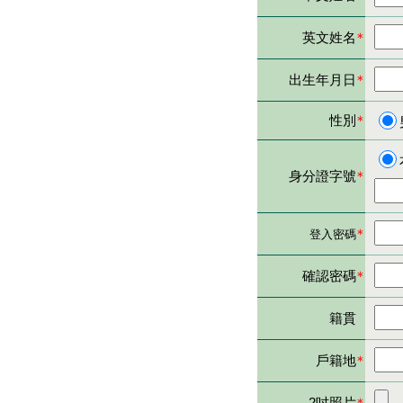
英文姓名
＊
出生年月日
＊
性別
＊
身分證字號
＊
＊
登入密碼
確認密碼
＊
籍貫
戶籍地
＊
2吋照片
＊