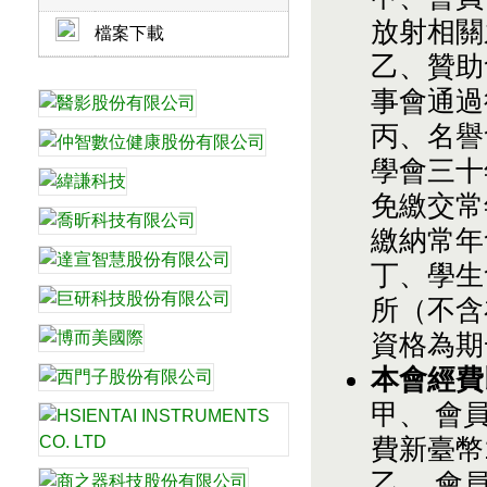
放射相關
檔案下載
乙、贊助
事會通過
丙、名譽
學會三十
免繳交常
繳納常年
丁、學生
所（不含
資格為期
本會經費
甲、 會
費新臺幣
乙、 會