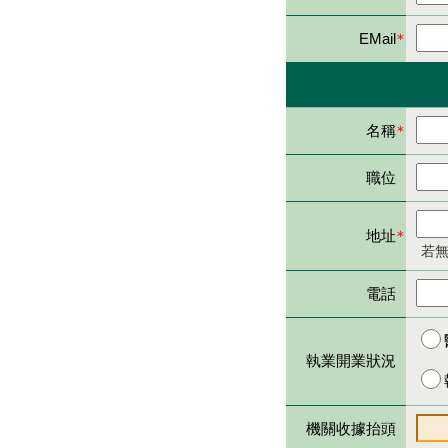
EMail
＊
名稱
＊
職位
地址
＊
若
電話
執業開業狀況
機關收據抬頭