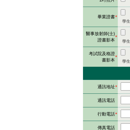
畢業證書
＊
學
醫事放射師(士)
＊
證書影本
學
考試院及格證
＊
書影本
學
通訊地址
＊
通訊電話
行動電話
＊
傳真電話