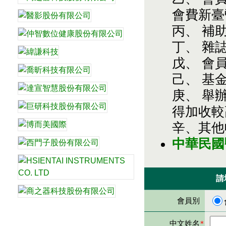
會費新臺
丙、 補
丁、 雜
戊、 會
己、 基
庚、 舉
得加收較
辛、其他
中華民國
請
會員別
中文姓名
＊