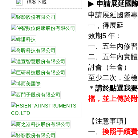
▶
檔案下載
申請展延國
申請展延國際專
一，得展延
效期5 年：
一、五年內修習
二、五年內實體
討會（年會）
至少二次，並檢
＊
請於點選我要
檔，並上傳於附
【注意事項】
一、
換照手續費：