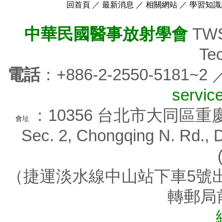
回首頁
／
最新消息
／
相關網站
／
學習知識
中華民國醫事放射學會
TWSR
Tec
電話
：+886-2-2550-5181~2
servic
：10356 台北市大同區重慶北路
會址
Sec. 2, Chongqing N. Rd., D
（捷運淡水線中山站下車5號出
轉郵局