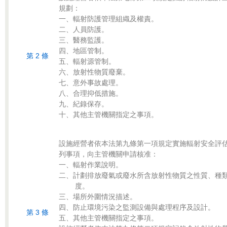
規劃：

一、輻射防護管理組織及權責。

二、人員防護。

三、醫務監護。

四、地區管制。

第 2 條
五、輻射源管制。

六、放射性物質廢棄。

七、意外事故處理。

八、合理抑低措施。

九、紀錄保存。

設施經營者依本法第九條第一項規定實施輻射安全評估
列事項，向主管機關申請核准：

一、輻射作業說明。

二、計劃排放廢氣或廢水所含放射性物質之性質、種類
    度。

三、場所外圍情況描述。

四、防止環境污染之監測設備與處理程序及設計。

第 3 條
五、其他主管機關指定之事項。
