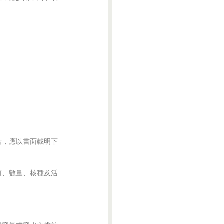
，應以書面載明下

、數量、核種及活
