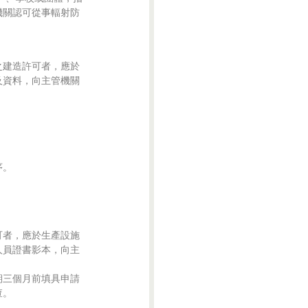
關認可從事輻射防

建造許可者，應於

資料，向主管機關

。

者，應於生產設施

員證書影本，向主

三個月前填具申請
