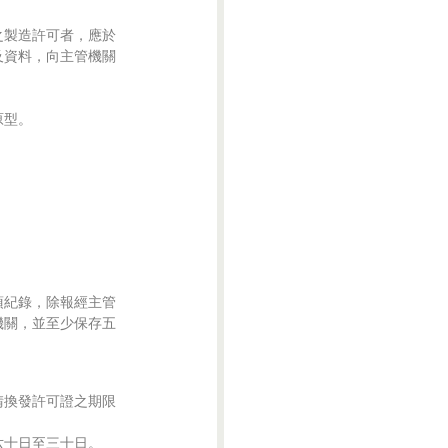
製造許可者，應於

資料，向主管機關

型。

紀錄，除報經主管

關，並至少保存五

換發許可證之期限

十日至三十日。
