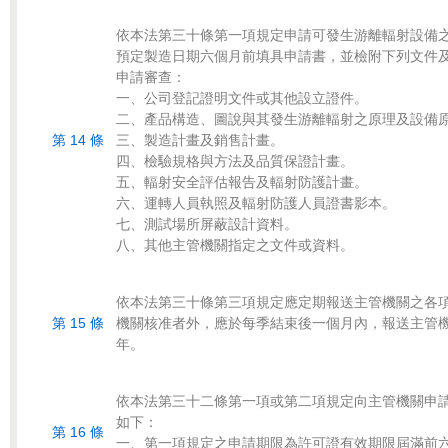
依本法第三十條第一項規定申請可發生游離輻射設備之
預定製造日期六個月前填具申請書，並檢附下列文件及
申請審查：

一、公司登記證明文件或其他設立證件。

二、產品構造、圖說與其發生游離輻射之原理及設備原
第 14 條
三、製造計畫及銷售計畫。

四、檢驗規格與方法及品質保證計畫。

五、輻射安全評估報告及輻射防護計畫。

六、運轉人員執照及輻射防護人員證書影本。

七、測試場所屏蔽設計資料。

依本法第三十條第三項規定應定期報送主管機關之各項
第 15 條
機關核准者外，應於每季結束後一個月內，報送主管機
依本法第三十二條第一項或第二項規定向主管機關申請
如下：

第 16 條
一、第一項規定之申請期限為許可證有效期限屆滿前六