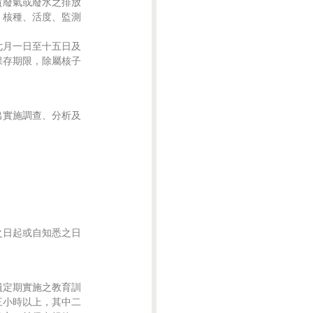
廢氣或廢水之排放

核種、活度、監測

月一日至十五日及

存期限，除屬核子

實施調查、分析及

日起或自知悉之日

定期實施之教育訓

小時以上，其中二
