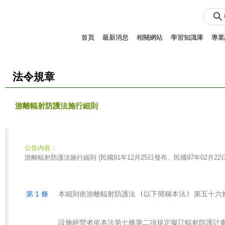
首頁
最新消息
相關網站
學習知識庫
專業
法令規章
游離輻射防護法施行細則
公告內容：
游離輻射防護法施行細則
民國
年
月
日發布
、
民國
年
月
(
91
12
25
97
02
22
第 1 條
設施經營者依本法第七條第二項規定擬訂輻射防護計畫