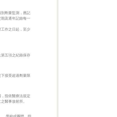
別劑量監測，應記

期及逐年記錄每一

工作之日起，至少

第五項之紀錄保存

下接受超過劑量限

，指依醫療法規定

 、學校或團體，指
