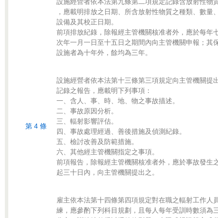
設施經營者依本法第九條第二項規定記錄含放射性物質
，應載明排放之日期、所含放射性物質之種類、數量、
設備及其校正日期。

前項排放紀錄，除報經主管機關核准者外，應於每年七
次年一月一日至十五日之期間內向主管機關申報；其保
設施經營者依本法第十三條第三項規定向主管機關提出
記錄之報告，應載明下列事項：

一、含人、事、時、地、物之事故描述。

二、事故原因分析。

三、輻射影響評估。

第 4 條
四、事故處理經過、善後措施及偵測紀錄。

五、檢討改善及防範措施。

六、其他經主管機關指定之事項。

前項報告，除報經主管機關核准者外，應於事故發生之
雇主依本法第十四條第四項規定對在職之輻射工作人員
練，應參酌下列科目規劃，且每人每年受訓時數須為三