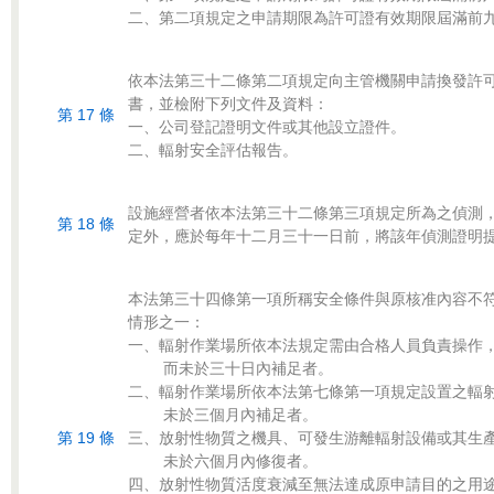
依本法第三十二條第二項規定向主管機關申請換發許可
書，並檢附下列文件及資料：

第 17 條
一、公司登記證明文件或其他設立證件。

設施經營者依本法第三十二條第三項規定所為之偵測，
第 18 條
本法第三十四條第一項所稱安全條件與原核准內容不符
情形之一：

一、輻射作業場所依本法規定需由合格人員負責操作，
    而未於三十日內補足者。

二、輻射作業場所依本法第七條第一項規定設置之輻射
    未於三個月內補足者。

第 19 條
三、放射性物質之機具、可發生游離輻射設備或其生產
    未於六個月內修復者。

四、放射性物質活度衰減至無法達成原申請目的之用途