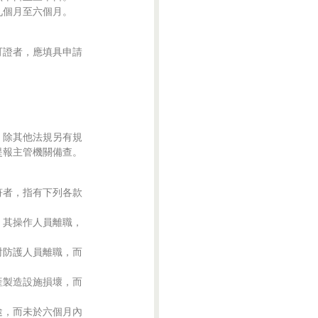
證者，應填具申請

除其他法規另有規

者，指有下列各款

其操作人員離職，

防護人員離職，而

製造設施損壞，而

，而未於六個月內
