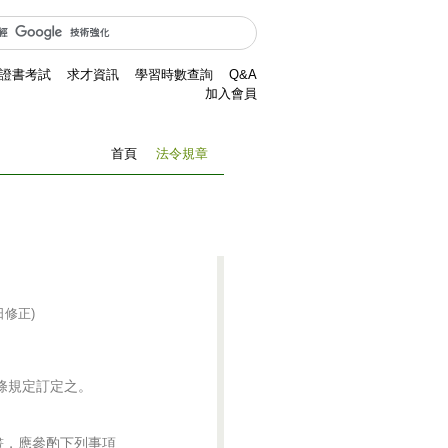
證書考試
求才資訊
學習時數查詢
Q&A
加入會員
首頁
法令規章
日修正
)
，應參酌下列事項
