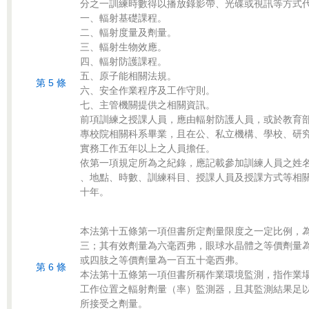
分之一訓練時數得以播放錄影帶、光碟或視訊等方式代
一、輻射基礎課程。

二、輻射度量及劑量。

三、輻射生物效應。

四、輻射防護課程。

五、原子能相關法規。

第 5 條
六、安全作業程序及工作守則。

七、主管機關提供之相關資訊。

前項訓練之授課人員，應由輻射防護人員，或於教育部
專校院相關科系畢業，且在公、私立機構、學校、研究
實務工作五年以上之人員擔任。

依第一項規定所為之紀錄，應記載參加訓練人員之姓名
、地點、時數、訓練科目、授課人員及授課方式等相關
本法第十五條第一項但書所定劑量限度之一定比例，為
三；其有效劑量為六毫西弗，眼球水晶體之等價劑量為
或四肢之等價劑量為一百五十毫西弗。

第 6 條
本法第十五條第一項但書所稱作業環境監測，指作業場
工作位置之輻射劑量（率）監測器，且其監測結果足以