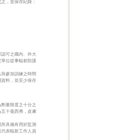
之，並保存紀錄：

認可之國內、外大

單位從事輻射防護

與參加訓練之時間

資料，並至少保存

劑量限度之十分之

五十毫西弗，皮膚

所具備有用於監測

代表輻射工作人員
