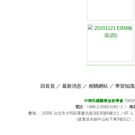
回首頁
／
最新消息
／
相關網站
／
學習知識
中華民國醫事放射學會
TWSRT-
電話
：+886-2-2550-5181~2 ／
傳
會址
：10356 台北市大同區重慶北路2段35號6樓之1 ／6F.-1, No.35, Sec.
（捷運淡水線中山站下車5號出口，右