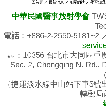
回首頁
／
最新消息
／
相關網站
／
學習知識
中華民國醫事放射學會
TWSR
Tec
電話
：+886-2-2550-5181~2
servic
：10356 台北市大同區重慶北路
會址
Sec. 2, Chongqing N. Rd., D
（捷運淡水線中山站下車5號出
轉郵局