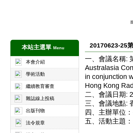
20170623
本站主選單
Menu
一、
會議名稱
:
本會介紹
Australasia Con
學術活動
in conjunction 
Hong Kong Radi
繼續教育審查
二、會議日期
: 
雜誌線上投稿
三、會議地點
:
出版刊物
四、主辦單位
五、活動主題：
法令規章