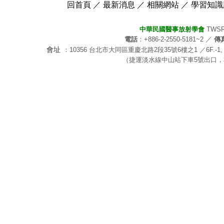
回首頁
／
最新消息
／
相關網站
／
學習知識
中華民國醫事放射學會
TWSRT-
電話
：+886-2-2550-5181~2 ／
傳
會址
：10356 台北市大同區重慶北路2段35號6樓之1 ／6F.-1, No.35, Sec.
（捷運淡水線中山站下車5號出口，右