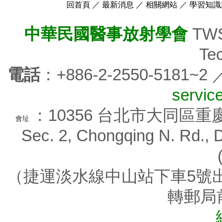
回首頁
／
最新消息
／
相關網站
／
學習知識
中華民國醫事放射學會
TWSR
Tec
電話
：+886-2-2550-5181~2
servic
：10356 台北市大同區重慶北路
會址
Sec. 2, Chongqing N. Rd., D
（捷運淡水線中山站下車5號出
轉郵局